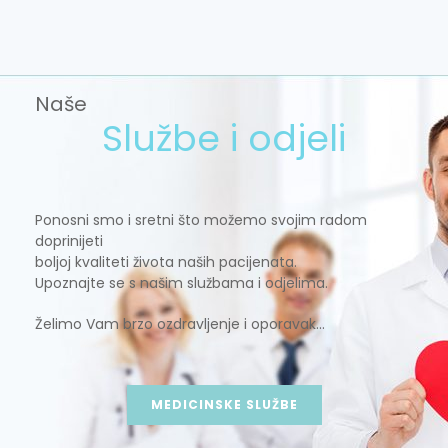
Naše
Službe i odjeli
Ponosni smo i sretni što možemo svojim radom
doprinijeti
boljoj kvaliteti života naših pacijenata.
Upoznajte se s našim službama i odjelima.
Želimo Vam brzo ozdravljenje i oporavak…
MEDICINSKE SLUŽBE