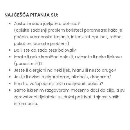
NAJČEŠĆA PITANJA SU:
Zašto se sada javljate u bolnicu?
(opišite sadašnji problem koristeći parametre: kako je
počelo, vremensko trajanje, intenzitet npr. boli, točno
pokažite, locirajte problem)
Da li ste do sada teže bolovali?
Imate li neke kronične bolesti, uzimate li neke lijekove
(ponesite ih)?
Jeste li alergični na neki lijek, hranu ili nešto drugo?
Jeste li ovisni o cigaretama, alkoholu, drogama?
Ima li u vašoj obitelji težih nasljednih bolesti?
Samo iskrenim razgovorom možemo doći do cilja, a svi
zdravstveni djelatnici su dužni poštivati tajnost vaših
informacija.