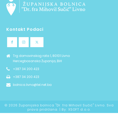
Kontakt Podaci
Trg domovinskog rata 1, 80101 Livno
Hercegbosanska Županija, BiH
+387 34 200 423
+387 34 200 423
bolnica.livno@tel.net.ba
©
2026 Županijska bolnica "Dr. fra Mihovil Sučić" Livno. Sva
prava pridržana. | By:
XSOFT d.o.o.