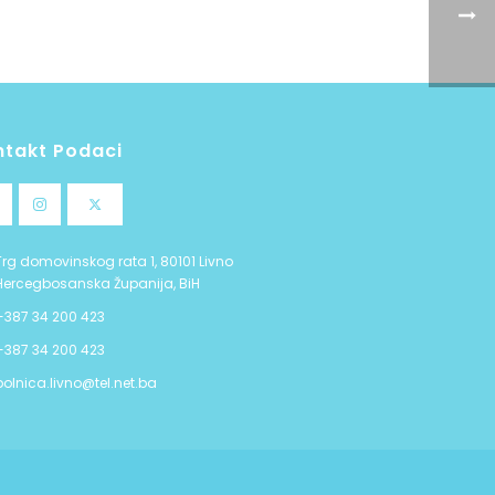
ntakt Podaci
Trg domovinskog rata 1, 80101 Livno
Hercegbosanska Županija, BiH
+387 34 200 423
+387 34 200 423
bolnica.livno@tel.net.ba