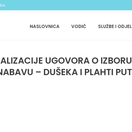
.ba
NASLOVNICA
VODIČ
SLUŽBE I ODJEL
EALIZACIJE UGOVORA O IZBOR
ABAVU – DUŠEKA I PLAHTI PU