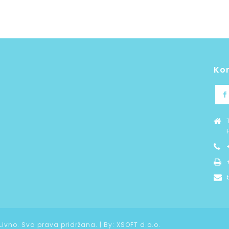
Ko
 Livno. Sva prava pridržana. | By:
XSOFT d.o.o.