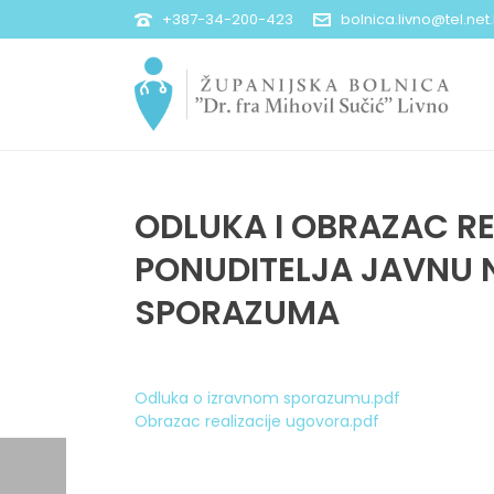
+387-34-200-423
bolnica.livno@tel.net
ODLUKA I OBRAZAC R
PONUDITELJA JAVNU N
SPORAZUMA
Odluka o izravnom sporazumu.pdf
Obrazac realizacije ugovora.pdf