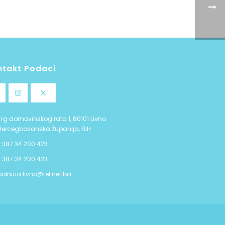
ntakt Podaci
Trg domovinskog rata 1, 80101 Livno
Hercegbosanska Županija, BiH
+387 34 200 423
+387 34 200 423
bolnica.livno@tel.net.ba