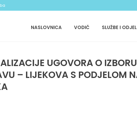
.ba
NASLOVNICA
VODIČ
SLUŽBE I ODJEL
EALIZACIJE UGOVORA O IZBOR
AVU – LIJEKOVA S PODJELOM N
KA