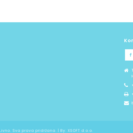
Ko
 Livno. Sva prava pridržana. | By:
XSOFT d.o.o.