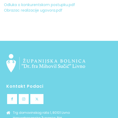
Odluka o konkurentskom postupku.pdf
Obrazac realizacije ugovora.pdf
Kontakt Podaci
Trg domovinskog rata 1, 80101 Livno
Hercegbosanska Županija, BiH