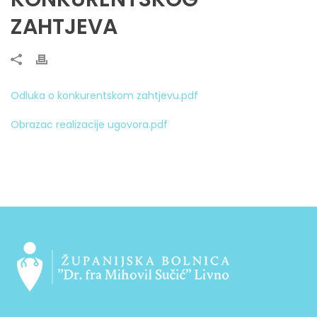
ZAHTJEVA
Odluka o konkurentskom zahtjevu.pdf
Obrazac realizacije ugovora.pdf