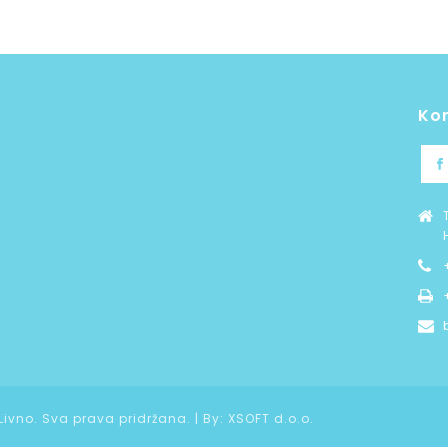
Ko
 Livno. Sva prava pridržana. | By:
XSOFT d.o.o.