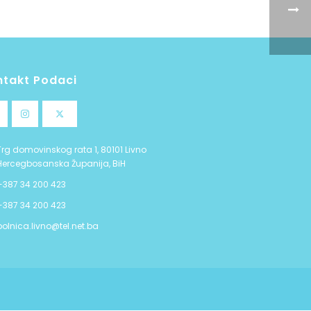
ntakt Podaci
Trg domovinskog rata 1, 80101 Livno
Hercegbosanska Županija, BiH
+387 34 200 423
+387 34 200 423
bolnica.livno@tel.net.ba