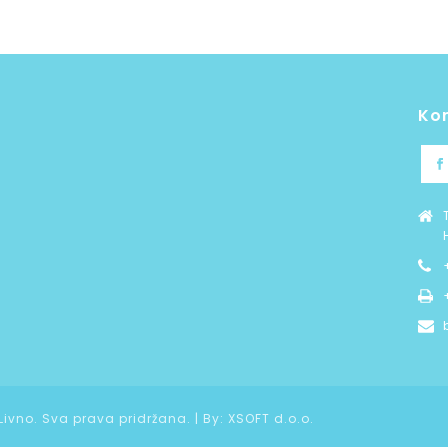
Ko
 Livno. Sva prava pridržana. | By:
XSOFT d.o.o.