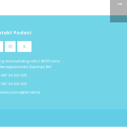
ntakt Podaci
Trg domovinskog rata 1, 80101 Livno
Hercegbosanska Županija, BiH
+387 34 200 423
+387 34 200 423
bolnica.livno@tel.net.ba