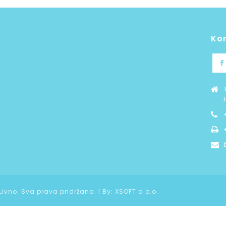
Ko
 Livno. Sva prava pridržana. | By:
XSOFT d.o.o.