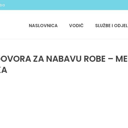
.ba
NASLOVNICA
VODIČ
SLUŽBE I ODJEL
GOVORA ZA NABAVU ROBE – ME
KA