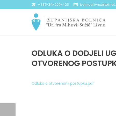
+387-34-200-423
bolnica.livno@tel.net
ODLUKA O DODJELI U
OTVORENOG POSTUP
Odluka o otvorenom postupku.pdf