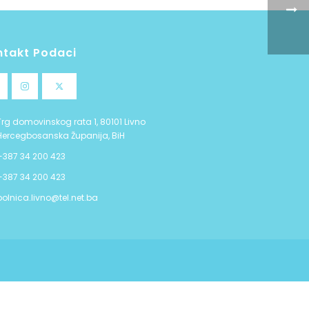
ntakt Podaci
Trg domovinskog rata 1, 80101 Livno
Hercegbosanska Županija, BiH
+387 34 200 423
+387 34 200 423
bolnica.livno@tel.net.ba