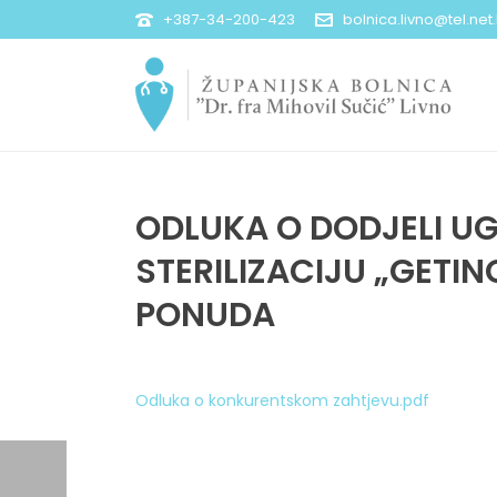
+387-34-200-423
bolnica.livno@tel.net
ODLUKA O DODJELI U
STERILIZACIJU „GET
PONUDA
Odluka o konkurentskom zahtjevu.pdf