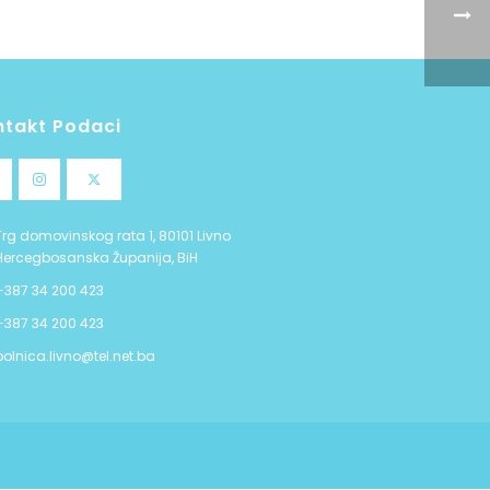
ntakt Podaci
Trg domovinskog rata 1, 80101 Livno
Hercegbosanska Županija, BiH
+387 34 200 423
+387 34 200 423
bolnica.livno@tel.net.ba