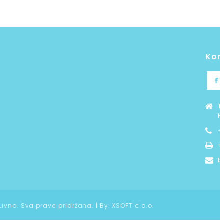
Ko
 Livno. Sva prava pridržana. | By:
XSOFT d.o.o.