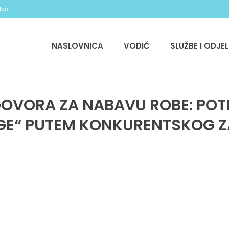
.ba
NASLOVNICA
VODIČ
SLUŽBE I ODJEL
GOVORA ZA NABAVU ROBE: POT
INGE“ PUTEM KONKURENTSKOG 