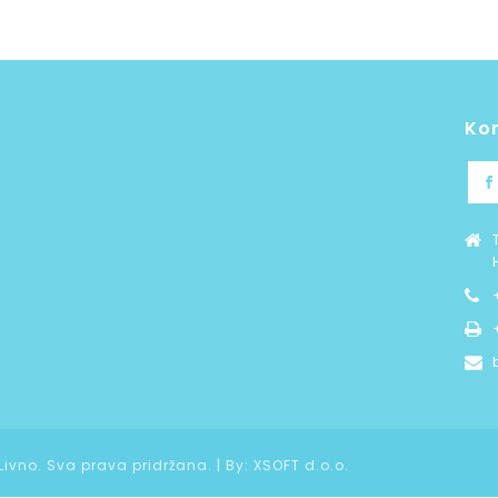
Ko
 Livno. Sva prava pridržana. | By:
XSOFT d.o.o.