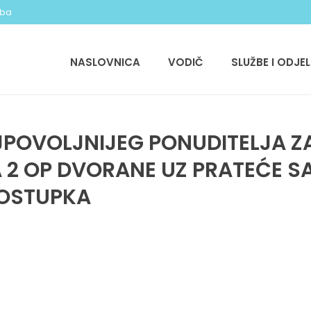
.ba
NASLOVNICA
VODIČ
SLUŽBE I ODJEL
JPOVOLJNIJEG PONUDITELJA 
2 OP DVORANE UZ PRATEĆE SA
OSTUPKA