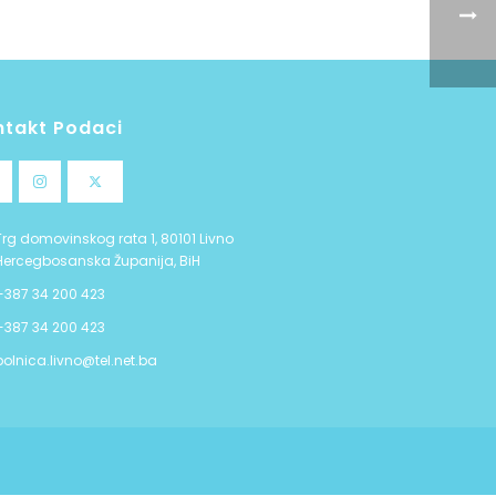
ntakt Podaci
Trg domovinskog rata 1, 80101 Livno
Hercegbosanska Županija, BiH
+387 34 200 423
+387 34 200 423
bolnica.livno@tel.net.ba