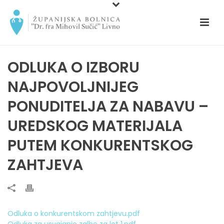
ODLUKA O IZBORU
NAJPOVOLJNIJEG
PONUDITELJA ZA NABAVU –
UREDSKOG MATERIJALA
PUTEM KONKURENTSKOG
ZAHTJEVA
Odluka o konkurentskom zahtjevu.pdf