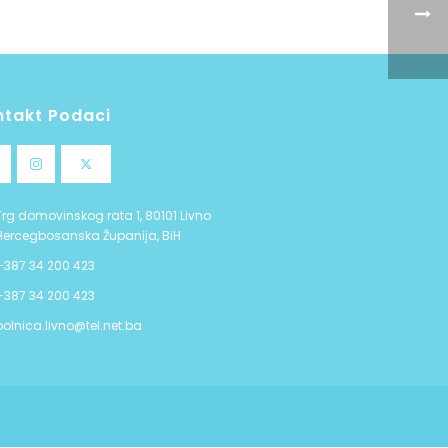
ntakt Podaci
Trg domovinskog rata 1, 80101 Livno
Hercegbosanska Županija, BiH
+387 34 200 423
+387 34 200 423
bolnica.livno@tel.net.ba