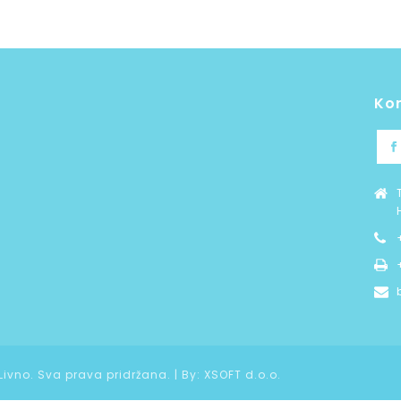
Ko
 Livno. Sva prava pridržana. | By:
XSOFT d.o.o.