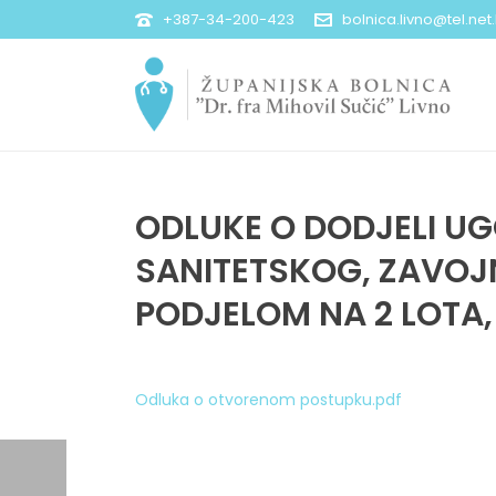
+387-34-200-423
bolnica.livno@tel.net
ODLUKE O DODJELI U
SANITETSKOG, ZAVOJ
PODJELOM NA 2 LOTA
Odluka o otvorenom postupku.pdf