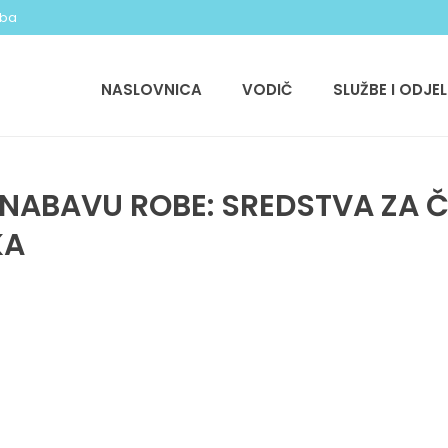
.ba
NASLOVNICA
VODIČ
SLUŽBE I ODJEL
 NABAVU ROBE: SREDSTVA ZA Č
KA