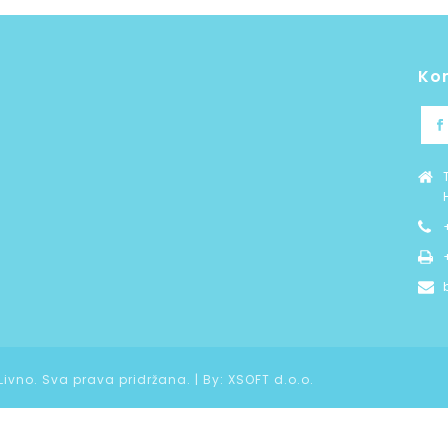
Ko
 Livno. Sva prava pridržana. | By:
XSOFT d.o.o.