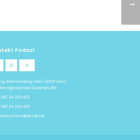
ntakt Podaci
Trg domovinskog rata 1, 80101 Livno
Hercegbosanska Županija, BiH
+387 34 200 423
+387 34 200 423
bolnica.livno@tel.net.ba