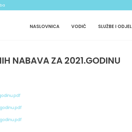
.ba
NASLOVNICA
VODIČ
SLUŽBE I ODJEL
IH NABAVA ZA 2021.GODINU
godinu.pdf
.godinu.pdf
.godinu.pdf