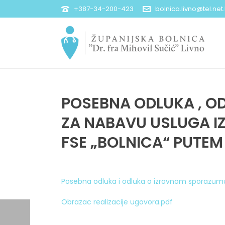
+387-34-200-423
bolnica.livno@tel.net
POSEBNA ODLUKA , OD
ZA NABAVU USLUGA I
FSE „BOLNICA“ PUTE
Posebna odluka i odluka o izravnom sporazum
Obrazac realizacije ugovora.pdf