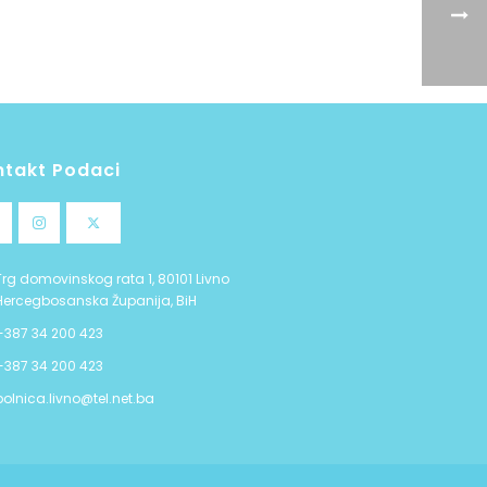
ntakt Podaci
Trg domovinskog rata 1, 80101 Livno
Hercegbosanska Županija, BiH
+387 34 200 423
+387 34 200 423
bolnica.livno@tel.net.ba