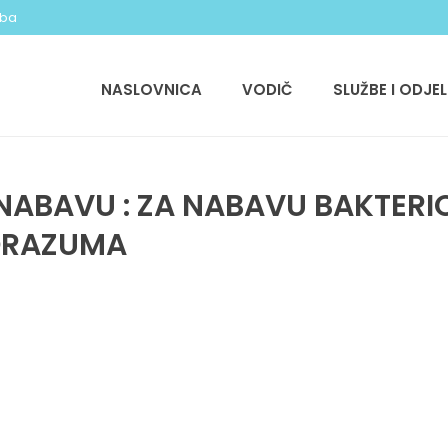
.ba
NASLOVNICA
VODIČ
SLUŽBE I ODJEL
ABAVU : ZA NABAVU BAKTERIO
ORAZUMA