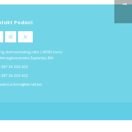
ntakt Podaci
Trg domovinskog rata 1, 80101 Livno
Hercegbosanska Županija, BiH
+387 34 200 423
+387 34 200 423
bolnica.livno@tel.net.ba