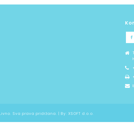
Ko
 Livno. Sva prava pridržana. | By:
XSOFT d.o.o.