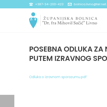
+387-34-200-423
bolnica.livno@tel.net
POSEBNA ODLUKA ZA N
PUTEM IZRAVNOG SP
Odluka o izravnom sporazumu.pdf