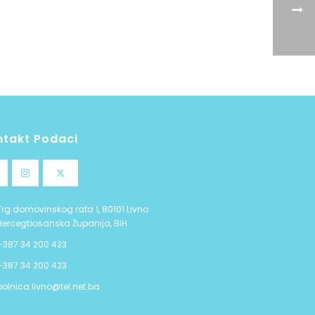
ntakt Podaci
Trg domovinskog rata 1, 80101 Livno
Hercegbosanska Županija, BiH
+387 34 200 423
+387 34 200 423
bolnica.livno@tel.net.ba