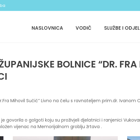
.ba
NASLOVNICA
VODIČ
SLUŽBE I ODJEL
ŽUPANIJSKE BOLNICE “DR. FRA
CI
dr.Fra Mihovil Sučić” Livno na čelu s ravnateljem prim.dr. Ivanom
 je govorila o golgoti koju su proživjeli djelatnici i ranjenici Vukov
oložen vijenac na Memorijalnom groblju žrtava .