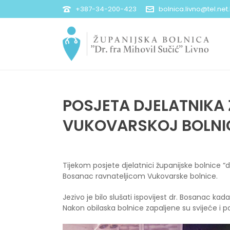
+387-34-200-423
bolnica.livno@tel.net
POSJETA DJELATNIKA 
VUKOVARSKOJ BOLNI
Tijekom posjete djelatnici županijske bolnice “
Bosanac ravnateljicom Vukovarske bolnice.
Jezivo je bilo slušati ispovijest dr. Bosanac kada
Nakon obilaska bolnice zapaljene su svijeće i p