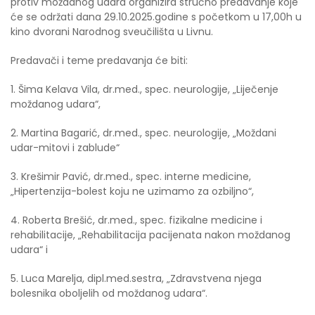
protiv moždanog udara organizira stručno predavanje koje
će se održati dana 29.10.2025.godine s početkom u 17,00h u
kino dvorani Narodnog sveučilišta u Livnu.
Predavači i teme predavanja će biti:
1. Šima Kelava Vila, dr.med., spec. neurologije, „Liječenje
moždanog udara“,
2. Martina Bagarić, dr.med., spec. neurologije, „Moždani
udar-mitovi i zablude“
3. Krešimir Pavić, dr.med., spec. interne medicine,
„Hipertenzija-bolest koju ne uzimamo za ozbiljno“,
4. Roberta Brešić, dr.med., spec. fizikalne medicine i
rehabilitacije, „Rehabilitacija pacijenata nakon moždanog
udara“ i
5. Luca Marelja, dipl.med.sestra, „Zdravstvena njega
bolesnika oboljelih od moždanog udara“.