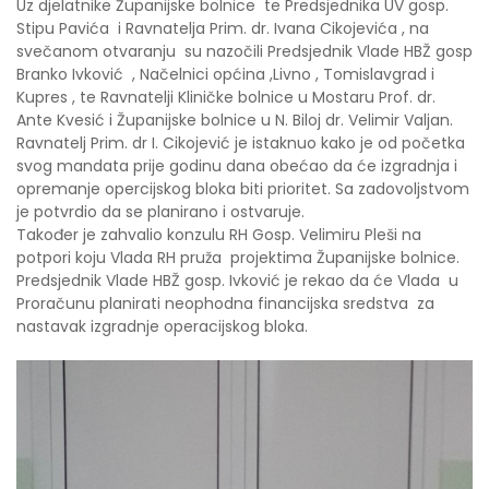
Uz djelatnike Županijske bolnice te Predsjednika UV gosp.
Stipu Pavića i Ravnatelja Prim. dr. Ivana Cikojevića , na
svečanom otvaranju su nazočili Predsjednik Vlade HBŽ gosp
Branko Ivković , Načelnici općina ,Livno , Tomislavgrad i
Kupres , te Ravnatelji Kliničke bolnice u Mostaru Prof. dr.
Ante Kvesić i Županijske bolnice u N. Biloj dr. Velimir Valjan.
Ravnatelj Prim. dr I. Cikojević je istaknuo kako je od početka
svog mandata prije godinu dana obećao da će izgradnja i
opremanje opercijskog bloka biti prioritet. Sa zadovoljstvom
je potvrdio da se planirano i ostvaruje.
Također je zahvalio konzulu RH Gosp. Velimiru Pleši na
potpori koju Vlada RH pruža projektima Županijske bolnice.
Predsjednik Vlade HBŽ gosp. Ivković je rekao da će Vlada u
Proračunu planirati neophodna financijska sredstva za
nastavak izgradnje operacijskog bloka.