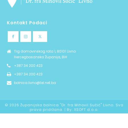
Kontakt Podaci
Trg domovinskog rata 1, 80101 Livno
Hercegbosanska Županija, BiH
+387 34 200 423
+387 34 200 423
bolnica.livno@tel.net.ba
©
2026 Županijska bolnica "Dr. fra Mihovil Sučić" Livno. Sva
prava pridržana. | By:
XSOFT d.o.o.