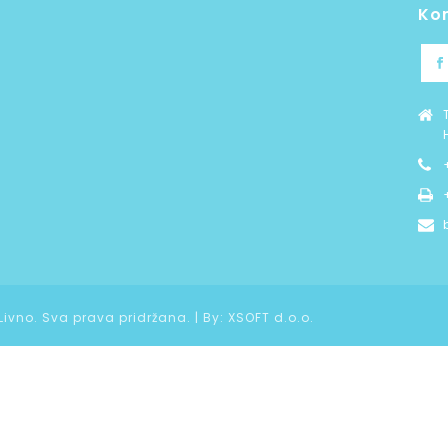
Ko
 Livno. Sva prava pridržana. | By:
XSOFT d.o.o.