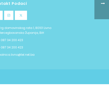
ntakt Podaci
Trg domovinskog rata 1, 80101 Livno
Hercegbosanska Županija, BiH
+387 34 200 423
+387 34 200 423
bolnica.livno@tel.net.ba