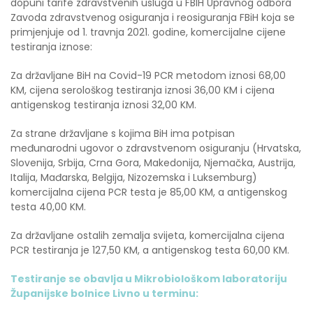
dopuni tarife zdravstvenih usluga u FBIH Upravnog odbora
Zavoda zdravstvenog osiguranja i reosiguranja FBiH koja se
primjenjuje od 1. travnja 2021. godine, komercijalne cijene
testiranja iznose:
Za državljane BiH na Covid-19 PCR metodom iznosi 68,00
KM, cijena serološkog testiranja iznosi 36,00 KM i cijena
antigenskog testiranja iznosi 32,00 KM.
Za strane državljane s kojima BiH ima potpisan
međunarodni ugovor o zdravstvenom osiguranju (Hrvatska,
Slovenija, Srbija, Crna Gora, Makedonija, Njemačka, Austrija,
Italija, Mađarska, Belgija, Nizozemska i Luksemburg)
komercijalna cijena PCR testa je 85,00 KM, a antigenskog
testa 40,00 KM.
Za državljane ostalih zemalja svijeta, komercijalna cijena
PCR testiranja je 127,50 KM, a antigenskog testa 60,00 KM.
Testiranje se obavlja u Mikrobiološkom laboratoriju
Županijske bolnice Livno u terminu: