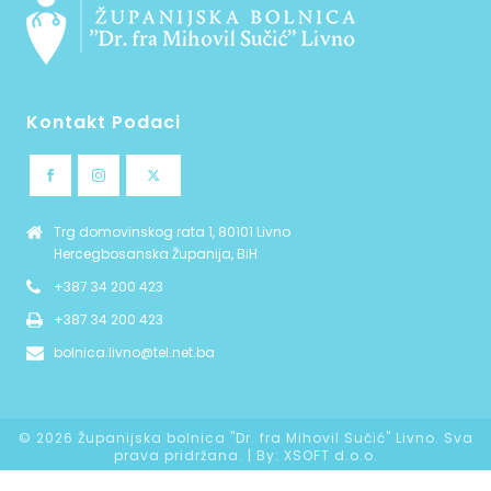
Kontakt Podaci
Trg domovinskog rata 1, 80101 Livno
Hercegbosanska Županija, BiH
+387 34 200 423
+387 34 200 423
bolnica.livno@tel.net.ba
©
2026 Županijska bolnica "Dr. fra Mihovil Sučić" Livno. Sva
prava pridržana. | By:
XSOFT d.o.o.