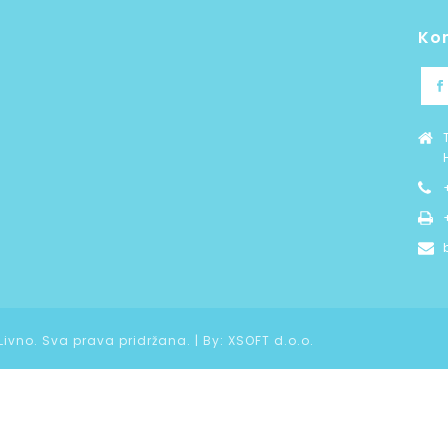
Ko
 Livno. Sva prava pridržana. | By:
XSOFT d.o.o.