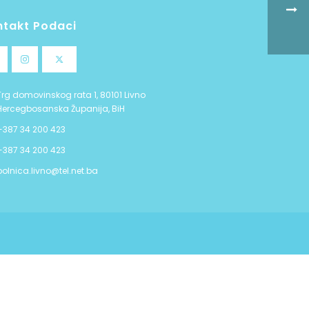
ntakt Podaci
Trg domovinskog rata 1, 80101 Livno
Hercegbosanska Županija, BiH
+387 34 200 423
+387 34 200 423
bolnica.livno@tel.net.ba