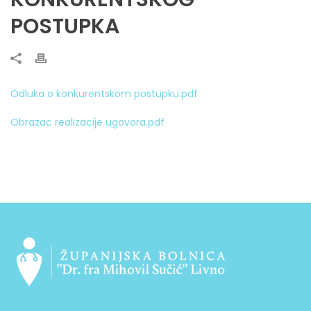
POSTUPKA
Odluka o konkurentskom postupku.pdf
Obrazac realizacije ugovora.pdf