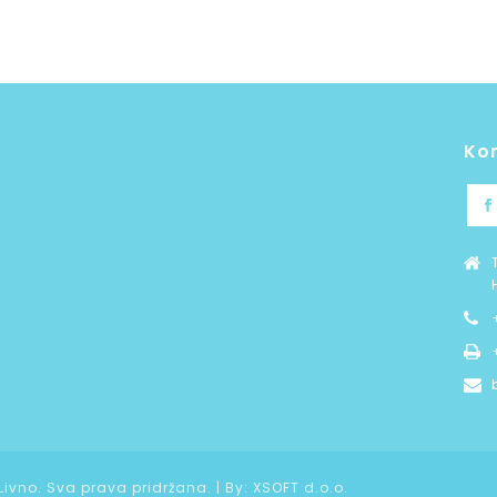
Ko
 Livno. Sva prava pridržana. | By:
XSOFT d.o.o.