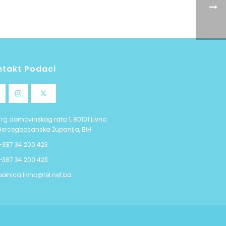
ntakt Podaci
Trg domovinskog rata 1, 80101 Livno
Hercegbosanska Županija, BiH
+387 34 200 423
+387 34 200 423
bolnica.livno@tel.net.ba