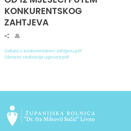
KONKURENTSKOG
ZAHTJEVA
Odluka o konkurentskom zahtjevu.pdf
Obrazac realizacije ugovora.pdf