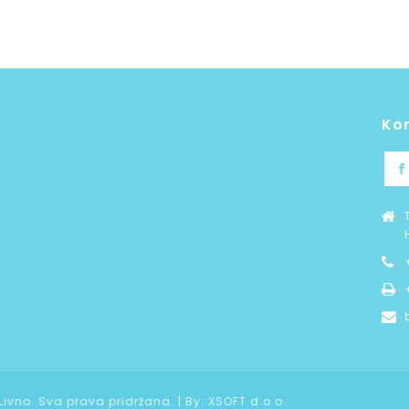
Ko
 Livno. Sva prava pridržana. | By:
XSOFT d.o.o.