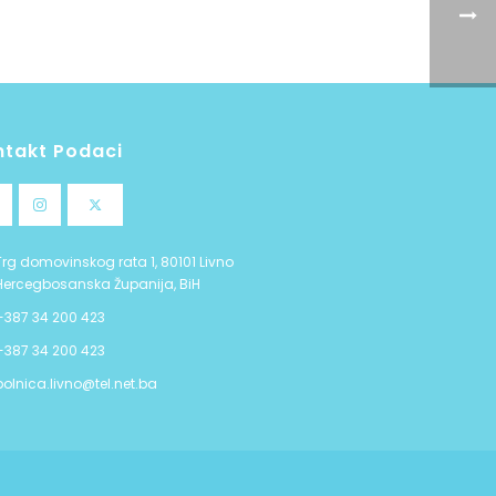
ntakt Podaci
Trg domovinskog rata 1, 80101 Livno
Hercegbosanska Županija, BiH
+387 34 200 423
+387 34 200 423
bolnica.livno@tel.net.ba