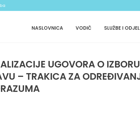
.ba
NASLOVNICA
VODIČ
SLUŽBE I ODJEL
EALIZACIJE UGOVORA O IZBOR
VU – TRAKICA ZA ODREĐIVANJ
ORAZUMA