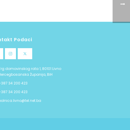
ntakt Podaci
Trg domovinskog rata 1, 80101 Livno
Hercegbosanska Županija, BiH
+387 34 200 423
+387 34 200 423
bolnica.livno@tel.net.ba