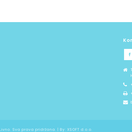
Ko
 Livno. Sva prava pridržana. | By:
XSOFT d.o.o.