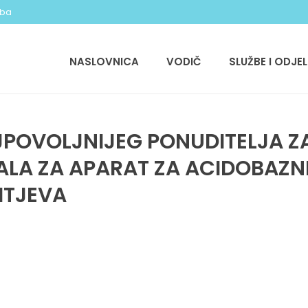
.ba
NASLOVNICA
VODIČ
SLUŽBE I ODJEL
JPOVOLJNIJEG PONUDITELJA 
LA ZA APARAT ZA ACIDOBAZN
HTJEVA