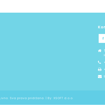
Ko
 Livno. Sva prava pridržana. | By:
XSOFT d.o.o.