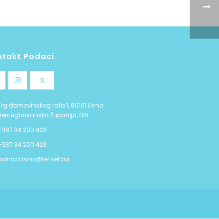
ntakt Podaci
Trg domovinskog rata 1, 80101 Livno
Hercegbosanska Županija, BiH
+387 34 200 423
+387 34 200 423
bolnica.livno@tel.net.ba