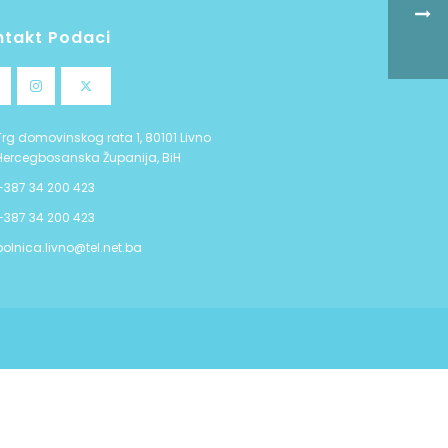
ntakt Podaci
Trg domovinskog rata 1, 80101 Livno
Hercegbosanska Županija, BiH
+387 34 200 423
+387 34 200 423
bolnica.livno@tel.net.ba