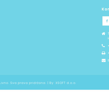
Ko
 Livno. Sva prava pridržana. | By:
XSOFT d.o.o.