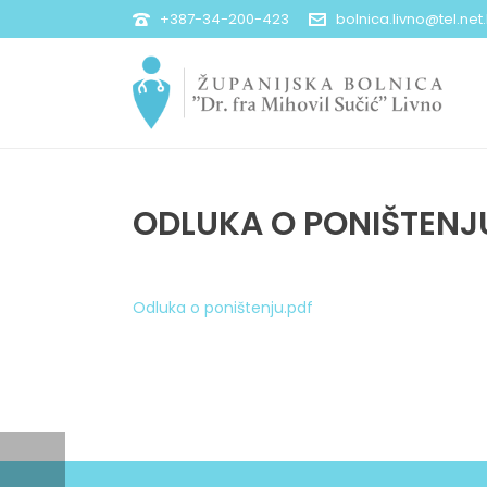
+387-34-200-423
bolnica.livno@tel.net
ODLUKA O PONIŠTEN
Odluka o poništenju.pdf