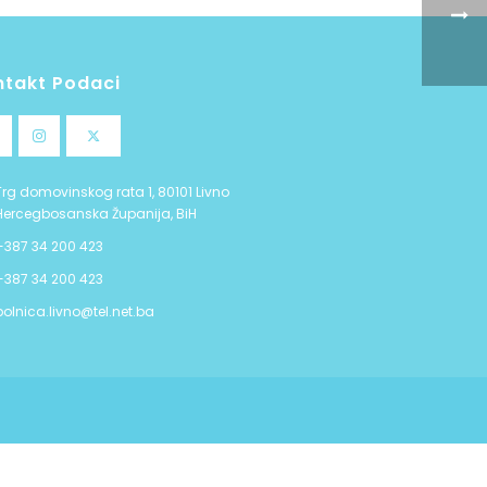
ntakt Podaci
Trg domovinskog rata 1, 80101 Livno
Hercegbosanska Županija, BiH
+387 34 200 423
+387 34 200 423
bolnica.livno@tel.net.ba