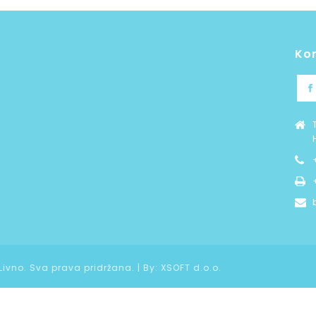
Ko
 Livno. Sva prava pridržana. | By:
XSOFT d.o.o.