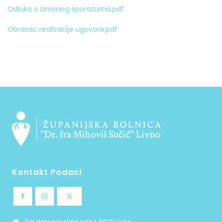
Odluka o izravnog sporazuma.pdf
Obrazac realizacije ugovora.pdf
Kontakt Podaci
Trg domovinskog rata 1, 80101 Livno