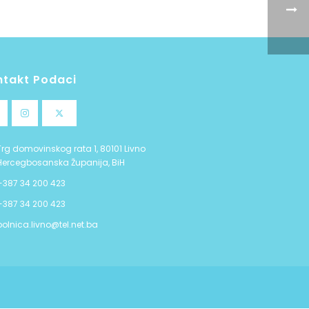
ntakt Podaci
Trg domovinskog rata 1, 80101 Livno
Hercegbosanska Županija, BiH
+387 34 200 423
+387 34 200 423
bolnica.livno@tel.net.ba