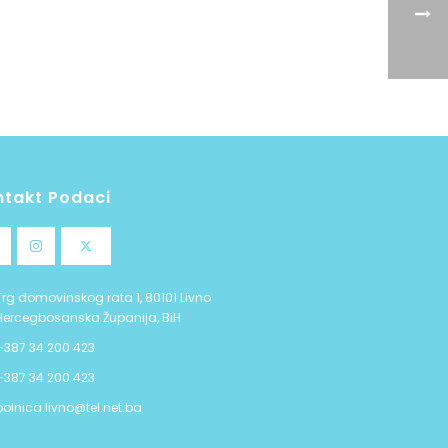
ntakt Podaci
Trg domovinskog rata 1, 80101 Livno
Hercegbosanska Županija, BiH
+387 34 200 423
+387 34 200 423
bolnica.livno@tel.net.ba