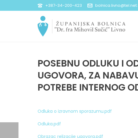
+387-34-200-423
bolnica.livno@tel.net
POSEBNU ODLUKU I OD
UGOVORA, ZA NABAVU 
POTREBE INTERNOG O
Odluka o izravnom sporazumu.pdf
Odluka.pdf
Obrazac relizacije ugovora.pdf