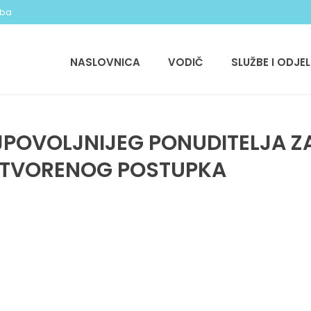
.ba
NASLOVNICA
VODIČ
SLUŽBE I ODJEL
JPOVOLJNIJEG PONUDITELJA 
OTVORENOG POSTUPKA