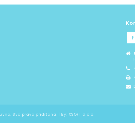
Ko
 Livno. Sva prava pridržana. | By:
XSOFT d.o.o.