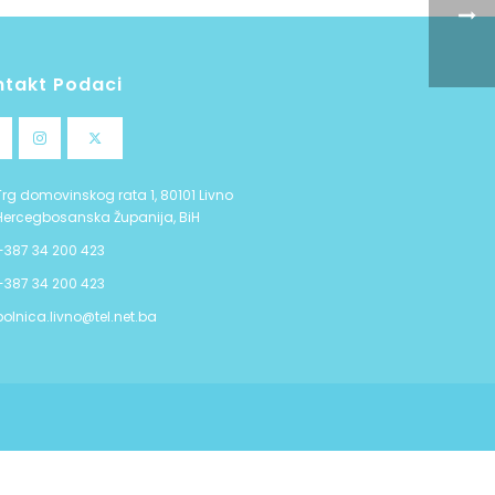
ntakt Podaci
Trg domovinskog rata 1, 80101 Livno
Hercegbosanska Županija, BiH
+387 34 200 423
+387 34 200 423
bolnica.livno@tel.net.ba