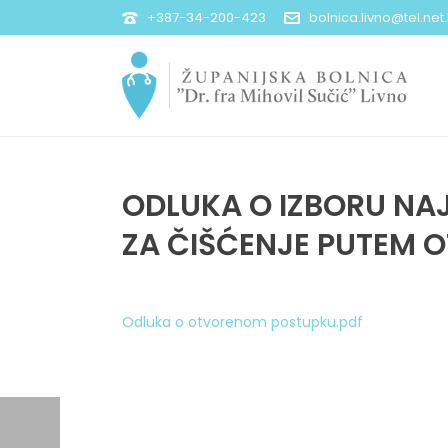
+387-34-200-423
bolnica.livno@tel.net
ODLUKA O IZBORU NA
ZA ČIŠĆENJE PUTEM 
Odluka o otvorenom postupku.pdf