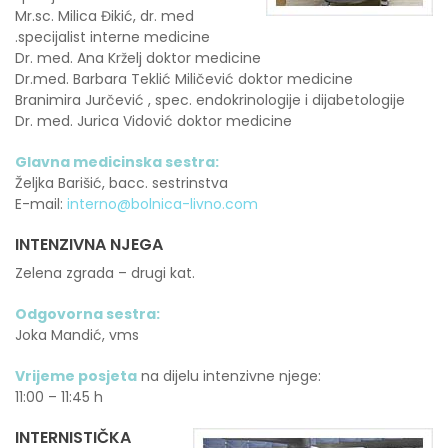
Mr.sc. Milica Đikić, dr. med
.specijalist interne medicine
Dr. med. Ana Krželj doktor medicine
Dr.med. Barbara Teklić Miličević doktor medicine
Branimira Jurčević , spec. endokrinologije i dijabetologije
Dr. med. Jurica Vidović doktor medicine
Glavna medicinska sestra:
Željka Barišić, bacc. sestrinstva
E-mail:
interno@bolnica-livno.com
INTENZIVNA NJEGA
Zelena zgrada – drugi kat.
Odgovorna sestra:
Joka Mandić, vms
Vrijeme posjeta
na dijelu intenzivne njege:
11:00 – 11:45 h
INTERNISTIČKA