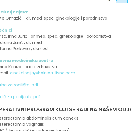
ditelj odjela:
te Omazić , dr. med. spec. ginekologije i porodništva
ječnici:
.sc. Irina Jurić , dr.med. spec. ginekologije i porodništva
drana Jurič , dr. med.
tarina Perković , dr.med.
avna medicinska sestra:
ina Kaniža , bacc. zdravstva
mail:
ginekologija@bolnica-livno.com
rba za rodilište, pdf
dič za pacijente.pdf
PERATIVNI PROGRAM KOJI SE RADI NA NAŠEM ODJ
sterectomia abdominalis cum adnexis
sterectomia vaginalis
SC (dijagnostičke i adnexectomia)