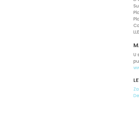
Su
Pl
Pl
Co
LL
M
U 
pu
ww
LE
Za
De