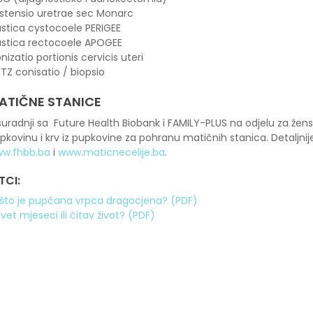
stensio uretrae sec Monarc
astica cystocoele PERIGEE
astica rectocoele APOGEE
nizatio portionis cervicis uteri
ETZ conisatio / biopsio
ATIČNE STANICE
suradnji sa Future Health Biobank i FAMILY-PLUS na odjelu za žen
pkovinu i krv iz pupkovine za pohranu matičnih stanica. Detaljni
w.fhbb.ba
i
www.maticnecelije.ba
.
TCI:
što je pupčana vrpca dragocjena? (PDF)
vet mjeseci ili čitav život? (PDF)