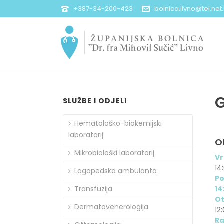
+387-34-200-423
bolnica.livno@tel.net
G
SLUŽBE I ODJELI
Hematološko-biokemijski
laboratorij
O
Mikrobiološki laboratorij
Vr
14
Logopedska ambulanta
Po
Transfuzija
14
Ot
Dermatovenerologija
12
Ra