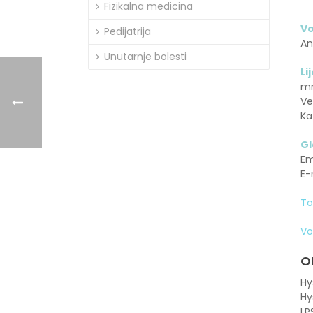
Fizikalna medicina
Vo
Pedijatrija
An
Unutarnje bolesti
Li
mr
Ve
Ka
Gl
Em
E-
To
Vo
O
Hy
Hy
LP